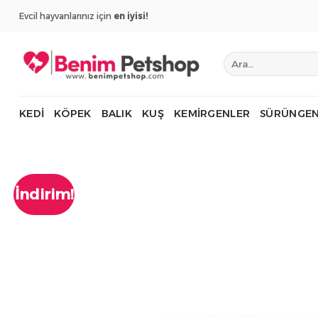
İçeriğe
Evcil hayvanlarınız için
en iyisi!
atla
Ara:
KEDI
KÖPEK
BALIK
KUŞ
KEMIRGENLER
SÜRÜNGEN
İndirim!