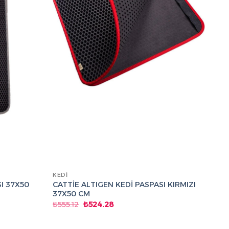
KEDI
I 37X50
CATTİE ALTIGEN KEDİ PASPASI KIRMIZI
37X50 CM
Orijinal
Şu
₺
555.12
₺
524.28
fiyat:
andaki
₺555.12.
fiyat:
₺524.28.