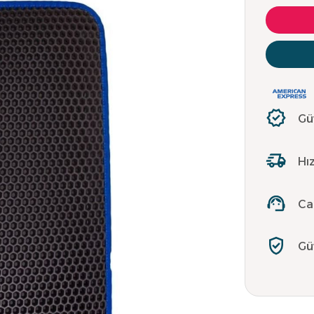
Gü
Hız
Ca
Gü