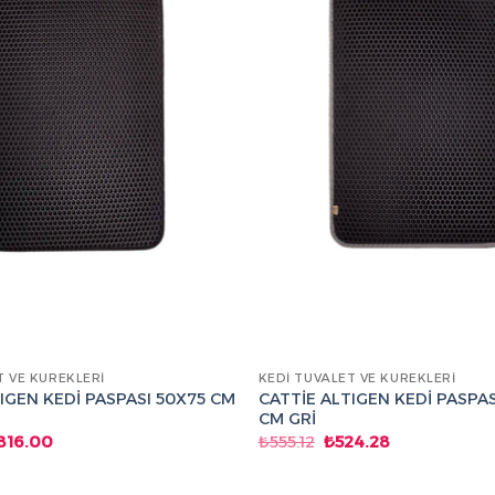
T VE KÜREKLERI
KEDI TUVALET VE KÜREKLERI
IGEN KEDİ PASPASI 50X75 CM
CATTİE ALTIGEN KEDİ PASPAS
CM GRİ
ijinal
Şu
Orijinal
Şu
816.00
₺
555.12
₺
524.28
yat:
andaki
fiyat:
andaki
864.00.
fiyat:
₺555.12.
fiyat:
₺816.00.
₺524.28.