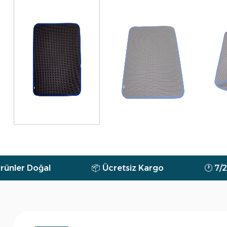
📦 Ücretsiz Kargo
🕐 7/24 Destek