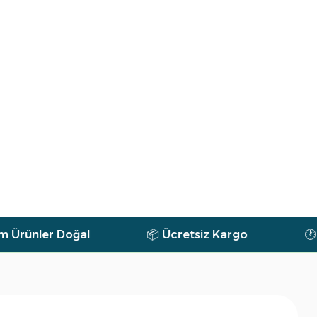
al
📦 Ücretsiz Kargo
🕐 7/24 Destek