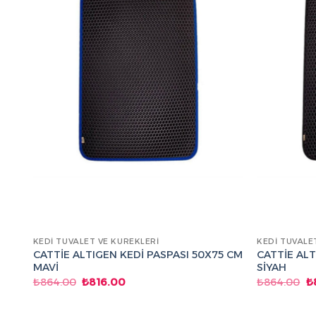
KEDI TUVALET VE KÜREKLERI
KEDI TUVALE
0
CATTİE ALTIGEN KEDİ PASPASI 50X75 CM
CATTİE ALT
MAVİ
SİYAH
Orijinal
Şu
Or
₺
864.00
₺
816.00
₺
864.00
₺
fiyat:
andaki
fi
₺864.00.
fiyat:
₺
₺816.00.