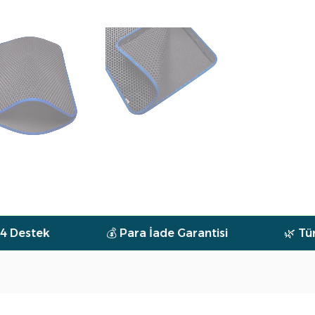
💰 Para İade Garantisi
🌿 Tüm Ürünler Doğ