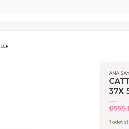
LER
ANA SA
CATT
37X 
₺
555.
1 adet s