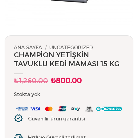
ANA SAYFA
/
UNCATEGORIZED
CHAMPİON YETİŞKİN
TAVUKLU KEDİ MAMASI 15 KG
₺
1,260.00
₺
800.00
Orijinal
Şu
fiyat:
andaki
₺1,260.00.
fiyat:
Stokta yok
₺800.00.
Güvenilir ürün garantisi
Hızlı ve Güvenli teslimat