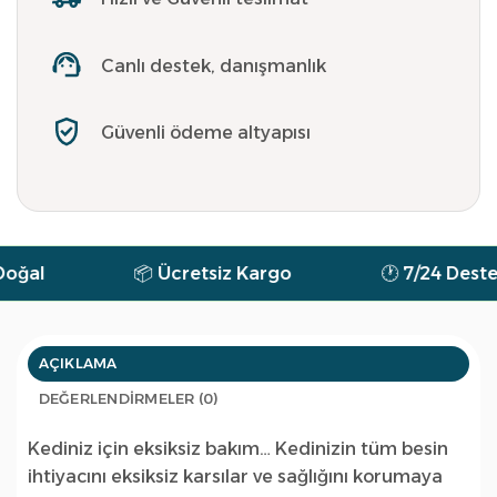
Canlı destek, danışmanlık
Güvenli ödeme altyapısı
l
📦 Ücretsiz Kargo
🕐 7/24 Destek
AÇIKLAMA
DEĞERLENDIRMELER (0)
Kediniz için eksiksiz bakım… Kedinizin tüm besin
ihtiyacını eksiksiz karsılar ve sağlığını korumaya