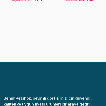
fiyat:
andaki
fiyat:
andaki
₺1,168.27.
fiyat:
₺315.00.
fiyat:
₺1,103.37.
₺300.0
BenimPetshop, sevimli dostlarınız için güvenilir,
kaliteli ve uygun fiyatlı ürünleri bir araya getirir.