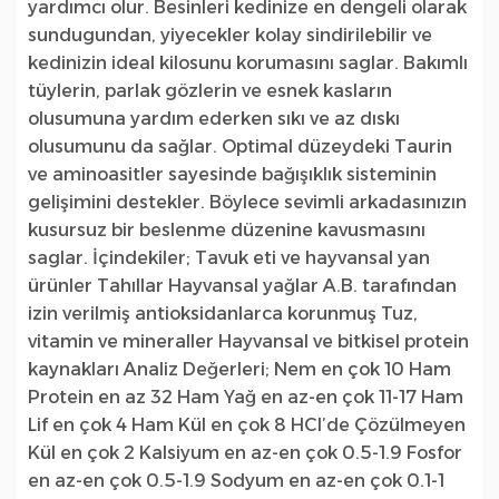
yardımcı olur. Besinleri kedinize en dengeli olarak
sundugundan, yiyecekler kolay sindirilebilir ve
kedinizin ideal kilosunu korumasını saglar. Bakımlı
tüylerin, parlak gözlerin ve esnek kasların
olusumuna yardım ederken sıkı ve az dıskı
olusumunu da sağlar. Optimal düzeydeki Taurin
ve aminoasitler sayesinde bağışıklık sisteminin
gelişimini destekler. Böylece sevimli arkadasınızın
kusursuz bir beslenme düzenine kavusmasını
saglar. İçindekiler; Tavuk eti ve hayvansal yan
ürünler Tahıllar Hayvansal yağlar A.B. tarafından
izin verilmiş antioksidanlarca korunmuş Tuz,
vitamin ve mineraller Hayvansal ve bitkisel protein
kaynakları Analiz Değerleri; Nem en çok 10 Ham
Protein en az 32 Ham Yağ en az-en çok 11-17 Ham
Lif en çok 4 Ham Kül en çok 8 HCI’de Çözülmeyen
Kül en çok 2 Kalsiyum en az-en çok 0.5-1.9 Fosfor
en az-en çok 0.5-1.9 Sodyum en az-en çok 0.1-1