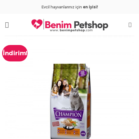
İçeriğe
Evcil hayvanlarınız için
en iyisi!
atla
İndirim!