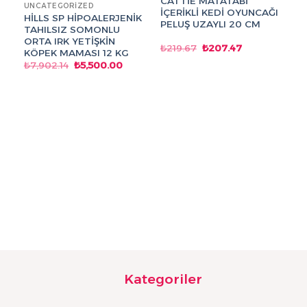
CATTİE MATATABİ
UNCATEGORIZED
İÇERİKLİ KEDİ OYUNCAĞI
HİLLS SP HİPOALERJENİK
PELUŞ UZAYLI 20 CM
TAHILSIZ SOMONLU
ORTA IRK YETİŞKİN
Orijinal
Şu
₺
219.67
₺
207.47
KÖPEK MAMASI 12 KG
fiyat:
andaki
Orijinal
Şu
₺
7,902.14
₺
5,500.00
₺219.67.
fiyat:
fiyat:
andaki
₺207.47.
₺7,902.14.
fiyat:
₺5,500.00.
U
W
Ö
₺
Kategoriler