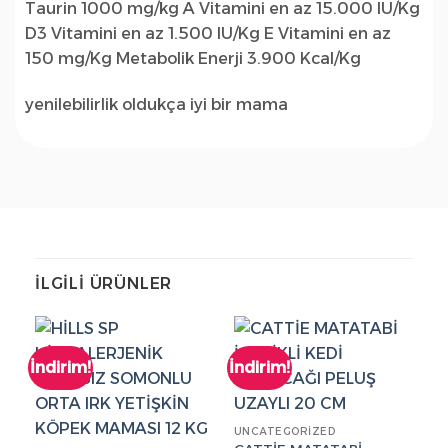
Taurin 1000 mg/kg A Vitamini en az 15.000 IU/Kg
D3 Vitamini en az 1.500 IU/Kg E Vitamini en az
150 mg/Kg Metabolik Enerji 3.900 Kcal/Kg
yenilebilirlik oldukça iyi bir mama
İLGILI ÜRÜNLER
İndirim!
İndirim!
İn
UNCATEGORIZED