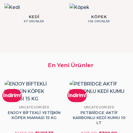
KEDI
KÖPEK
67 ÜRÜNLER
106 ÜRÜNLER
En Yeni Ürünler
İndirim!
İndirim!
UNCATEGORIZED
UNCATEGORIZED
ENJOY BİFTEKLİ YETİŞKİN
PETBRİDGE AKTİF
KÖPEK MAMASI 15 KG
KARBONLU KEDİ KUMU 10
LT
Orijinal
Şu
Orijinal
Şu
₺
1,168.27
₺
1,103.37
₺
315.00
₺
300.00