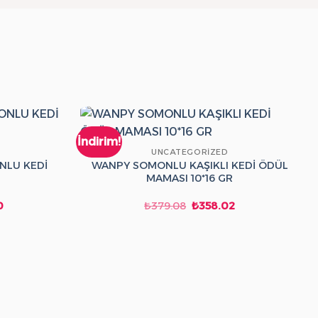
İndirim!
İ
UNCATEGORIZED
NLU KEDİ
WANPY SOMONLU KAŞIKLI KEDİ ÖDÜL
MAMASI 10*16 GR
Şu
Orijinal
Şu
0
₺
379.08
₺
358.02
andaki
fiyat:
andaki
fiyat:
₺379.08.
fiyat:
₺300.00.
₺358.02.