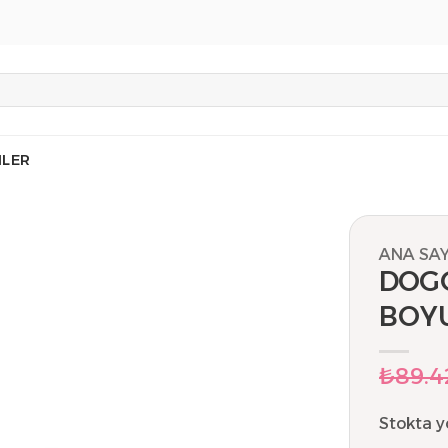
LER
ANA SA
DOGG
BOY
₺
89.4
Stokta y