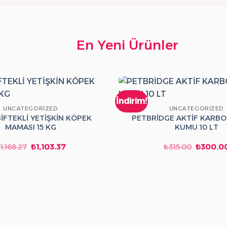
En Yeni Ürünler
İndirim!
UNCATEGORIZED
UNCATEGORIZED
İFTEKLİ YETİŞKİN KÖPEK
PETBRİDGE AKTİF KARBO
MAMASI 15 KG
KUMU 10 LT
Orijinal
Şu
Orijinal
₺
1,168.27
₺
1,103.37
₺
315.00
₺
300.0
fiyat:
andaki
fiyat:
₺1,168.27.
fiyat:
₺315.00.
₺1,103.37.