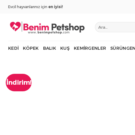
İçeriğe
Evcil hayvanlarınız için
en iyisi!
atla
Ara:
KEDI
KÖPEK
BALIK
KUŞ
KEMIRGENLER
SÜRÜNGEN
İndirim!