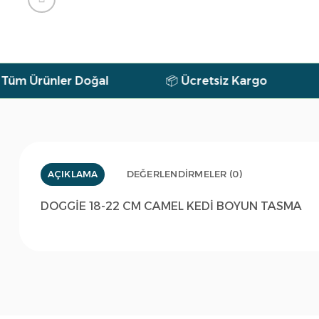
ünler Doğal
📦 Ücretsiz Kargo
🕐 7/2
AÇIKLAMA
DEĞERLENDIRMELER (0)
DOGGİE 18-22 CM CAMEL KEDİ BOYUN TASMA