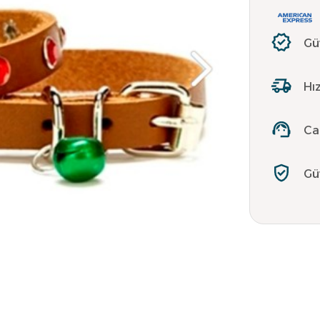
Gü
Hız
Ca
Gü