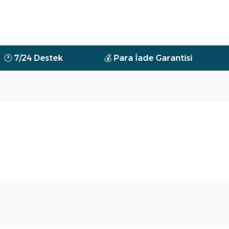
4 Destek
💰 Para İade Garantisi
🌿 Tüm