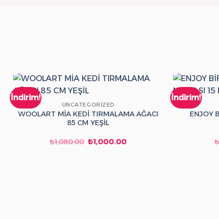
İndirim!
İndirim!
UNCATEGORIZED
WOOLART MİA KEDİ TIRMALAMA AĞACI
ENJOY B
85 CM YEŞİL
Orijinal
Şu
₺
1,080.00
₺
1,000.00
fiyat:
andaki
₺1,080.00.
fiyat:
₺1,000.00.