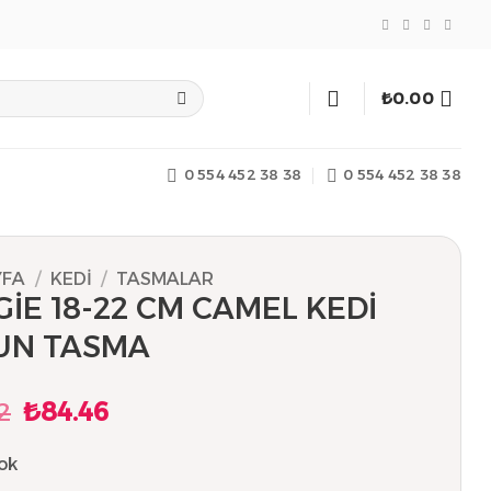
₺
0.00
0 554 452 38 38
0 554 452 38 38
YFA
/
KEDI
/
TASMALAR
İE 18-22 CM CAMEL KEDİ
UN TASMA
2
₺
84.46
Orijinal
Şu
fiyat:
andaki
₺89.42.
fiyat:
ok
₺84.46.