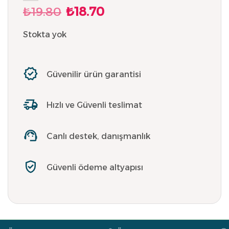
₺
19.80
₺
18.70
Orijinal
Şu
fiyat:
andaki
₺19.80.
fiyat:
Stokta yok
₺18.70.
Güvenilir ürün garantisi
Hızlı ve Güvenli teslimat
Canlı destek, danışmanlık
Güvenli ödeme altyapısı