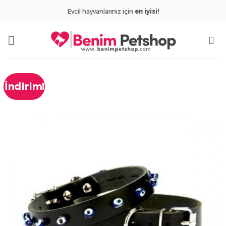
İçeriğe
Evcil hayvanlarınız için
en iyisi!
atla
İndirim!