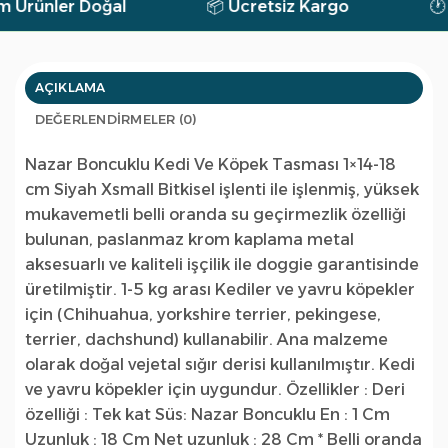
ünler Doğal
📦 Ücretsiz Kargo
🕐 7/2
AÇIKLAMA
DEĞERLENDIRMELER (0)
Nazar Boncuklu Kedi Ve Köpek Tasması 1×14-18
cm Siyah Xsmall Bitkisel işlenti ile işlenmiş, yüksek
mukavemetli belli oranda su geçirmezlik özelliği
bulunan, paslanmaz krom kaplama metal
aksesuarlı ve kaliteli işçilik ile doggie garantisinde
üretilmiştir. 1-5 kg arası Kediler ve yavru köpekler
için (Chihuahua, yorkshire terrier, pekingese,
terrier, dachshund) kullanabilir. Ana malzeme
olarak doğal vejetal sığır derisi kullanılmıştır. Kedi
ve yavru köpekler için uygundur. Özellikler : Deri
özelliği : Tek kat Süs: Nazar Boncuklu En : 1 Cm
Uzunluk : 18 Cm Net uzunluk : 28 Cm * Belli oranda