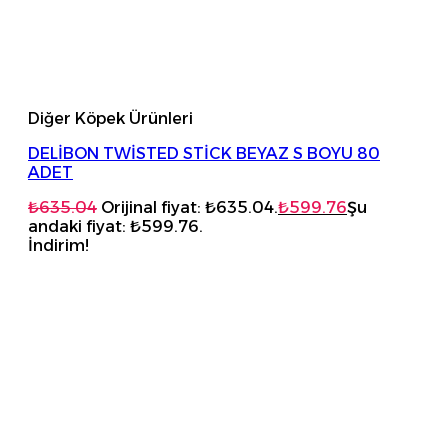
Diğer Köpek Ürünleri
DELİBON TWİSTED STİCK BEYAZ S BOYU 80
ADET
₺
635.04
Orijinal fiyat: ₺635.04.
₺
599.76
Şu
andaki fiyat: ₺599.76.
İndirim!