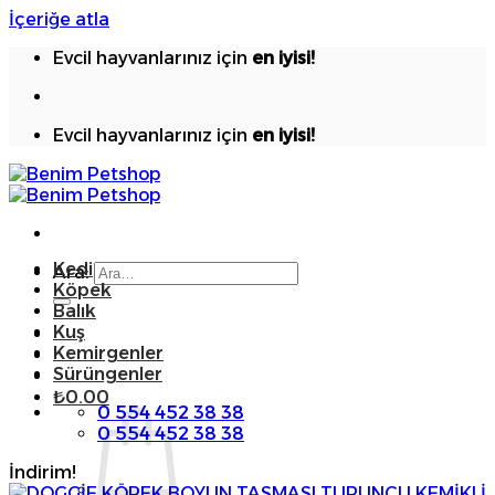
İçeriğe atla
Evcil hayvanlarınız için
en iyisi!
Evcil hayvanlarınız için
en iyisi!
Kedi
Ara:
Köpek
Balık
Kuş
Kemirgenler
Sürüngenler
₺
0.00
0 554 452 38 38
0 554 452 38 38
İndirim!