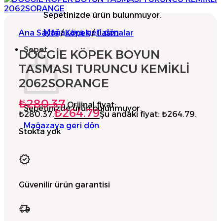
Sepetinizde ürün bulunmuyor.
Mağazaya geri dön
Ana Sayfa
/
Köpek
/
Tasmalar
Sepet
DOGGİE KÖPEK BOYUN
TASMASI TURUNCU KEMİKLİ
2062SORANGE
₺
280.37
Orijinal fiyat:
Sepetinizde ürün bulunmuyor.
₺
264.79
₺280.37.
Şu andaki fiyat: ₺264.79.
Mağazaya geri dön
Stokta yok
Güvenilir ürün garantisi