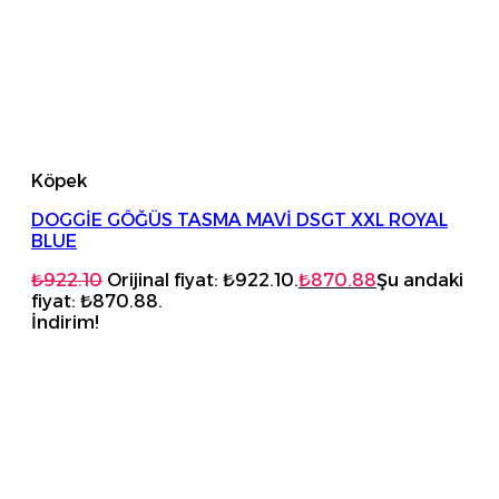
Köpek
DOGGİE GÖĞÜS TASMA MAVİ DSGT XXL ROYAL
BLUE
₺
922.10
Orijinal fiyat: ₺922.10.
₺
870.88
Şu andaki
fiyat: ₺870.88.
İndirim!