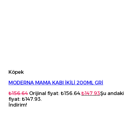
Köpek
MODERNA MAMA KABI İKİLİ 200ML GRİ
₺
156.64
Orijinal fiyat: ₺156.64.
₺
147.93
Şu andaki
fiyat: ₺147.93.
İndirim!