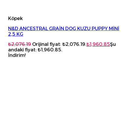
Köpek
N&D ANCESTRAL GRAİN DOG KUZU PUPPY MİNİ
2,5 KG
₺
2,076.19
Orijinal fiyat: ₺2,076.19.
₺
1,960.85
Şu
andaki fiyat: ₺1,960.85.
İndirim!