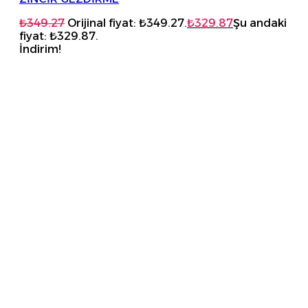
₺
349.27
Orijinal fiyat: ₺349.27.
₺
329.87
Şu andaki
fiyat: ₺329.87.
İndirim!