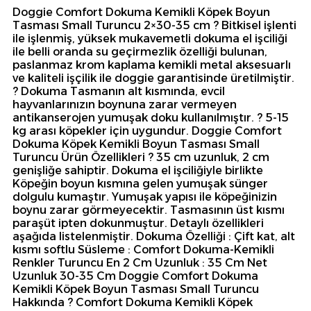
Doggie Comfort Dokuma Kemikli Köpek Boyun
Tasması Small Turuncu 2×30-35 cm ? Bitkisel işlenti
ile işlenmiş, yüksek mukavemetli dokuma el işciliği
ile belli oranda su geçirmezlik özelliği bulunan,
paslanmaz krom kaplama kemikli metal aksesuarlı
ve kaliteli işçilik ile doggie garantisinde üretilmiştir.
? Dokuma Tasmanın alt kısmında, evcil
hayvanlarınızın boynuna zarar vermeyen
antikanserojen yumuşak doku kullanılmıştır. ? 5-15
kg arası köpekler için uygundur. Doggie Comfort
Dokuma Köpek Kemikli Boyun Tasması Small
Turuncu Ürün Özellikleri ? 35 cm uzunluk, 2 cm
genişliğe sahiptir. Dokuma el işciliğiyle birlikte
Köpeğin boyun kısmına gelen yumuşak sünger
dolgulu kumaştır. Yumuşak yapısı ile köpeğinizin
boynu zarar görmeyecektir. Tasmasının üst kısmı
paraşüt ipten dokunmuştur. Detaylı özellikleri
aşağıda listelenmiştir. Dokuma Özelliği : Çift kat, alt
kısmı softlu Süsleme : Comfort Dokuma-Kemikli
Renkler Turuncu En 2 Cm Uzunluk : 35 Cm Net
Uzunluk 30-35 Cm Doggie Comfort Dokuma
Kemikli Köpek Boyun Tasması Small Turuncu
Hakkında ? Comfort Dokuma Kemikli Köpek