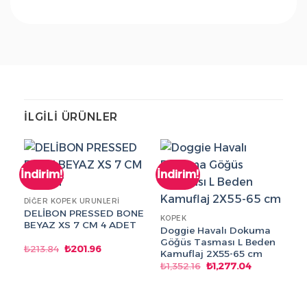
İLGILI ÜRÜNLER
İndirim!
İndirim!
DIĞER KÖPEK ÜRÜNLERI
DELİBON PRESSED BONE
KÖPEK
BEYAZ XS 7 CM 4 ADET
Doggie Havalı Dokuma
Göğüs Tasması L Beden
Orijinal
Şu
₺
213.84
₺
201.96
Kamuflaj 2X55-65 cm
fiyat:
andaki
Orijinal
Şu
₺213.84.
fiyat:
₺
1,352.16
₺
1,277.04
KE
fiyat:
andaki
₺201.96.
₺1,352.16.
fiyat:
Ro
₺1,277.04.
K