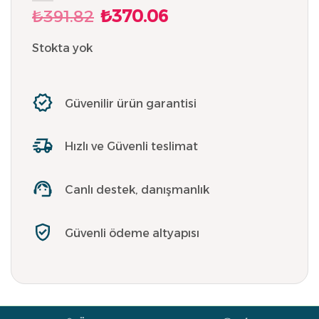
₺
391.82
₺
370.06
Orijinal
Şu
fiyat:
andaki
₺391.82.
fiyat:
Stokta yok
₺370.06.
Güvenilir ürün garantisi
Hızlı ve Güvenli teslimat
Canlı destek, danışmanlık
Güvenli ödeme altyapısı