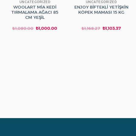
UNCATEGORIZED
UNCATEGORIZED
WOOLART MİA KEDİ
ENJOY BİFTEKLİ YETİŞKİN
TIRMALAMA AĞACI 85
KÖPEK MAMASI 15 KG
CM YEŞİL
Orijinal
Şu
Orijinal
Şu
₺
1,080.00
₺
1,000.00
₺
1,168.27
₺
1,103.37
fiyat:
andaki
fiyat:
andaki
₺1,080.00.
fiyat:
₺1,168.27.
fiyat:
₺1,000.00.
₺1,103.3