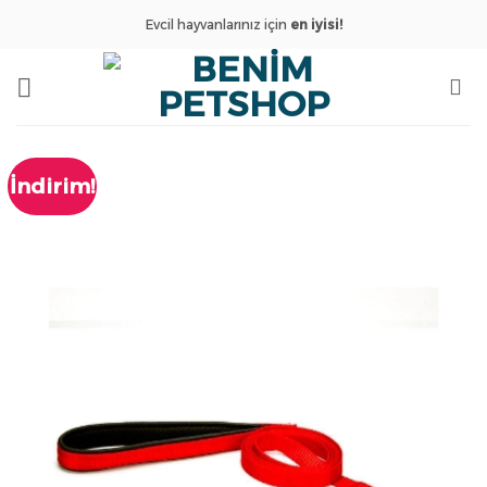
İçeriğe
Evcil hayvanlarınız için
en iyisi!
atla
İndirim!