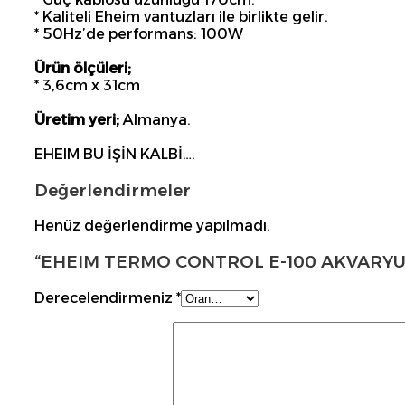
* Kaliteli Eheim vantuzları ile birlikte gelir.
* 50Hz’de performans: 100W
Ürün ölçüleri;
* 3,6cm x 31cm
Üretim yeri;
Almanya.
EHEIM BU İŞİN KALBİ….
Değerlendirmeler
Henüz değerlendirme yapılmadı.
“EHEIM TERMO CONTROL E-100 AKVARYUM ISI
Derecelendirmeniz
*