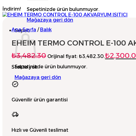
İndirim!
Sepetinizde ürün bulunmuyor.
Mağazaya geri dön
Ana Sayfa
/
Balık
Sepet
EHEIM TERMO CONTROL E-100 AK
₺
3,482.30
₺
2,300.
Orijinal fiyat: ₺3,482.30.
Sepetinizde ürün bulunmuyor.
Stokta yok
Mağazaya geri dön
Güvenilir ürün garantisi
Hızlı ve Güvenli teslimat