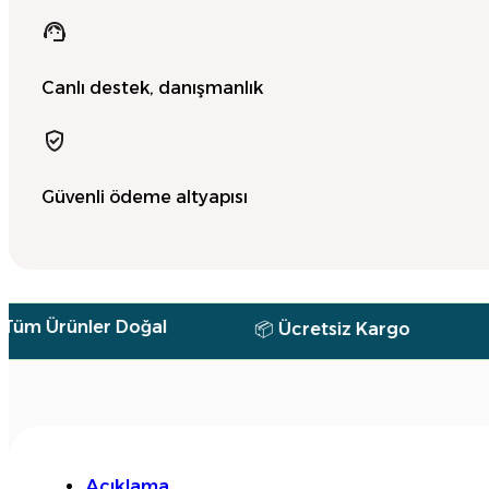
Canlı destek, danışmanlık
Güvenli ödeme altyapısı
nler Doğal
📦 Ücretsiz Kargo
🕐 7/24
Açıklama