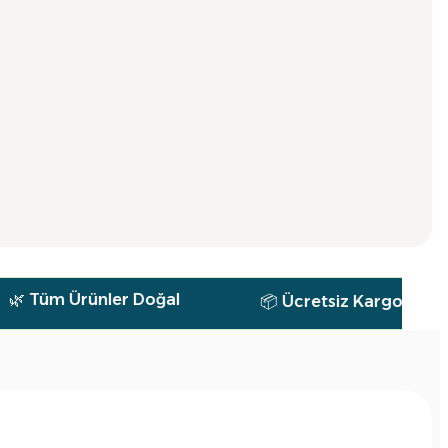
Ürünler Doğal
📦 Ücretsiz Kargo
🕐 7