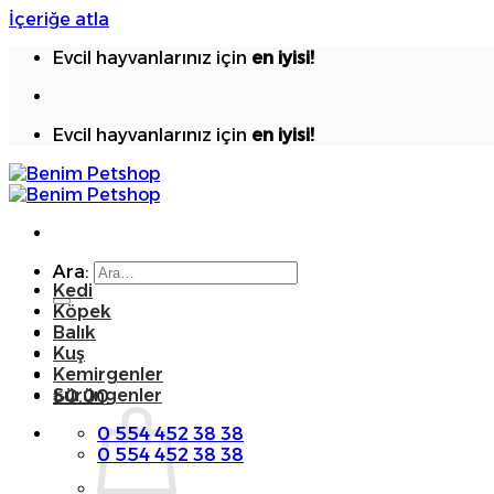
İçeriğe atla
Evcil hayvanlarınız için
en iyisi!
Evcil hayvanlarınız için
en iyisi!
Ara:
Kedi
Köpek
Balık
Kuş
Kemirgenler
Sürüngenler
₺
0.00
0 554 452 38 38
0 554 452 38 38