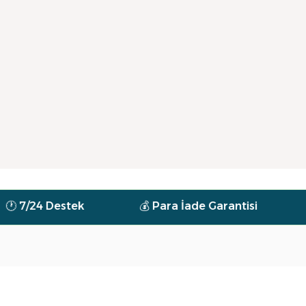
🌿 Tüm 
 Destek
💰 Para İade Garantisi