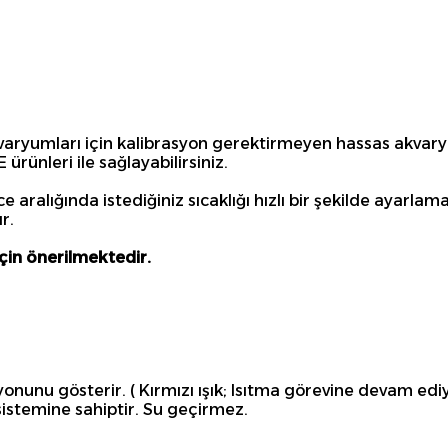
kvaryumları için kalibrasyon gerektirmeyen hassas akvaryum
rünleri ile sağlayabilirsiniz.
e aralığında istediğiniz sıcaklığı hızlı bir şekilde ayarl
r.
çin önerilmektedir.
u gösterir. ( Kırmızı ışık; Isıtma görevine devam ediyor. Y
 sistemine sahiptir. Su geçirmez.