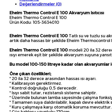
Değerlendirmeler (0)
Eheim Thermo Control E 100 Akvaryum Isıtıcısı
Eheim Thermo Control E 100
Ürün Kodu: 105-3634010
Eheim Thermo Control E 100
Tatlı su ve tuzlu su a
artık daha hassas bir şekilde Eheim Thermocontrol E ü
Eheim Thermo Control E 100
modeli 20 ila 32 derec
ısıyı emerek eşit bir şekilde akvaryum suyuna yansıtı
Bu model 100-150 litreye kadar olan akvaryumlar i
Öne çıkan özellikleri;
* 20 ila 32 derece arasından hassas ısı ayarı.
* Kalibrasyon gerektirmez.
* Kontrol doğruluğu 0,5 derecedir.
* Isıyı sabit tutar, rezistanslı sisteme sahiptir.
* Üzerinde bulunan lamba sayesinde çalışma fonksiyonun
* Tamamen suya daldırılabilir, kapalı devre elektrik
* Kuru çalışmaya karşı otomatik koruma mevcuttur.
* Güç kablosu uzunluğu 170cm.