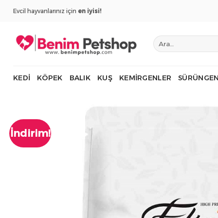
İçeriğe
Evcil hayvanlarınız için
en iyisi!
atla
Ara:
KEDI
KÖPEK
BALIK
KUŞ
KEMIRGENLER
SÜRÜNGEN
İndirim!