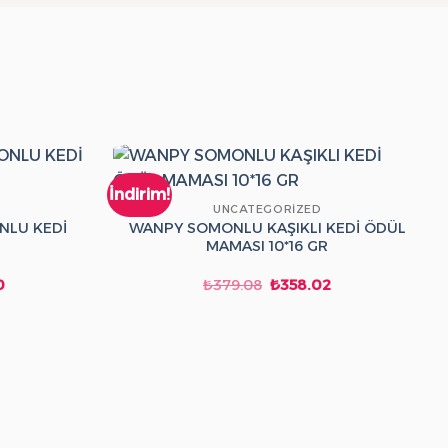
İndirim!
UNCATEGORIZED
NLU KEDİ
WANPY SOMONLU KAŞIKLI KEDİ ÖDÜL
MAMASI 10*16 GR
Şu
Orijinal
Şu
0
₺
379.08
₺
358.02
andaki
fiyat:
andaki
fiyat:
₺379.08.
fiyat:
₺300.00.
₺358.02.