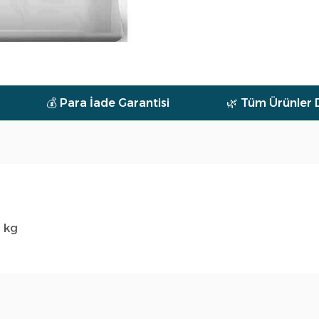
ara İade Garantisi
🌿 Tüm Ürünler Doğal
 kg