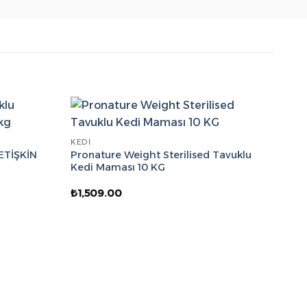
KEDI
YETİŞKİN
Pronature Weight Sterilised Tavuklu
Kedi Maması 10 KG
₺
1,509.00
7.