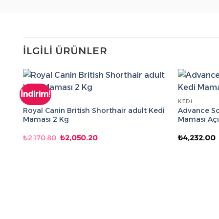
İLGILI ÜRÜNLER
İndirim!
KEDI
KEDI
Royal Canin British Shorthair adult Kedi
Advance Som
Maması 2 Kg
Maması Açı
Orijinal
Şu
₺
2,170.80
₺
2,050.20
₺
4,232.00
fiyat:
andaki
₺2,170.80.
fiyat:
₺2,050.20.