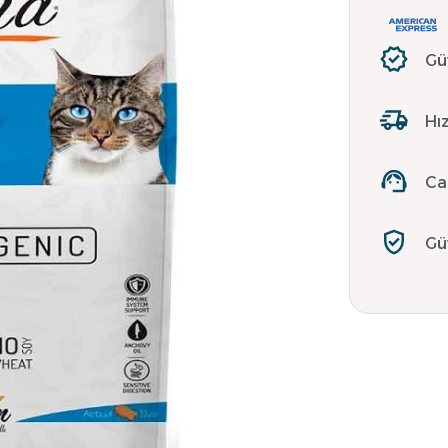
Gü
Hız
Ca
Gü