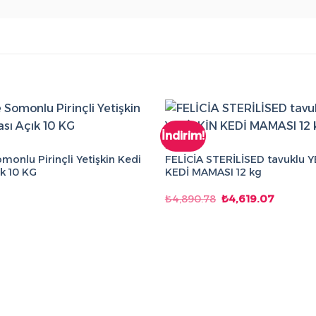
İndirim!
KEDI
onlu Pirinçli Yetişkin Kedi
FELİCİA STERİLİSED tavuklu 
k 10 KG
KEDİ MAMASI 12 kg
Orijinal
Şu
₺
4,890.78
₺
4,619.07
fiyat:
andaki
₺4,890.78.
fiyat:
₺4,619.0