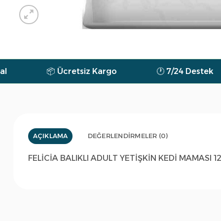
📦 Ücretsiz Kargo
🕐 7/24 Destek
💰 P
AÇIKLAMA
DEĞERLENDIRMELER (0)
FELİCİA BALIKLI ADULT YETİŞKİN KEDİ MAMASI 12