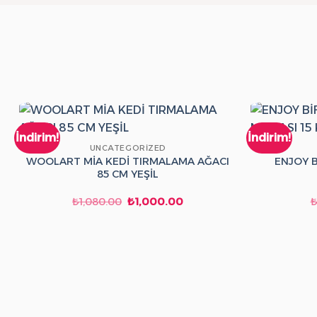
İndirim!
İndirim!
UNCATEGORIZED
WOOLART MİA KEDİ TIRMALAMA AĞACI
ENJOY B
85 CM YEŞİL
Orijinal
Şu
₺
1,080.00
₺
1,000.00
fiyat:
andaki
₺1,080.00.
fiyat:
₺1,000.00.