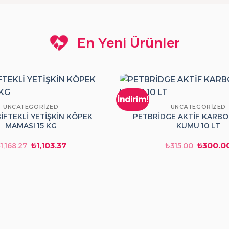
En Yeni Ürünler
İndirim!
UNCATEGORIZED
UNCATEGORIZED
İFTEKLİ YETİŞKİN KÖPEK
PETBRİDGE AKTİF KARBO
MAMASI 15 KG
KUMU 10 LT
Orijinal
Şu
Orijinal
₺
1,168.27
₺
1,103.37
₺
315.00
₺
300.0
fiyat:
andaki
fiyat:
₺1,168.27.
fiyat:
₺315.00.
₺1,103.37.