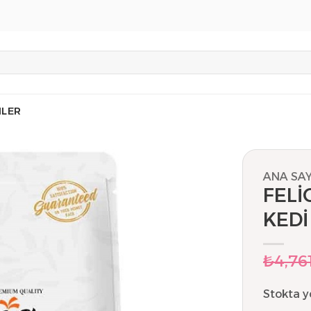
LER
ANA SA
FELİ
KEDİ
₺
4,76
Stokta y