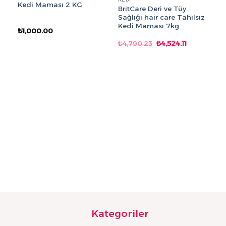
Kedi Maması 2 KG
BritCare Deri ve Tüy
Sağlığı hair care Tahılsız
Kedi Maması 7kg
₺
1,000.00
KE
Orijinal
Şu
₺
4,790.23
₺
4,524.11
C
fiyat:
andaki
₺4,790.23.
fiyat:
K
₺4,524.11.
15
₺
Kategoriler