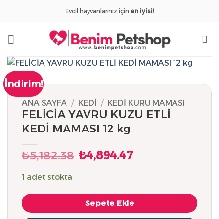
İçeriğe
Evcil hayvanlarınız için
en iyisi!
atla
İndirim!
ANA SAYFA
/
KEDI
/
KEDI KURU MAMASI
FELİCİA YAVRU KUZU ETLİ
KEDİ MAMASI 12 kg
₺
5,182.38
₺
4,894.47
Orijinal
Şu
fiyat:
andaki
₺5,182.38.
fiyat:
1 adet stokta
₺4,894.47.
Sepete Ekle