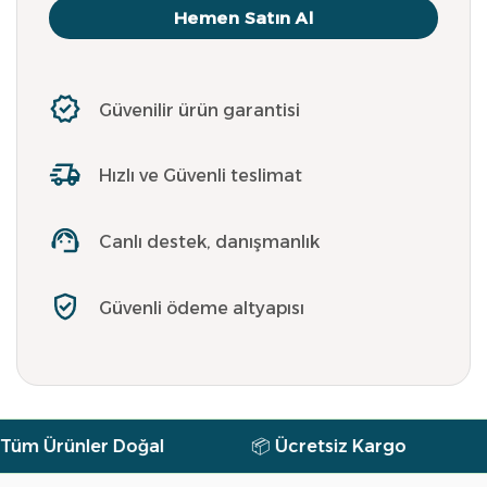
Hemen Satın Al
Güvenilir ürün garantisi
Hızlı ve Güvenli teslimat
Canlı destek, danışmanlık
Güvenli ödeme altyapısı
m Ürünler Doğal
📦 Ücretsiz Kargo
🕐