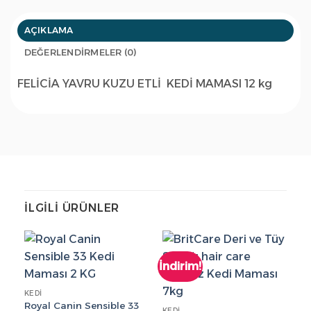
AÇIKLAMA
DEĞERLENDIRMELER (0)
FELİCİA YAVRU KUZU ETLİ KEDİ MAMASI 12 kg
İLGILI ÜRÜNLER
İndirim!
İn
KEDI
Royal Canin Sensible 33
KEDI