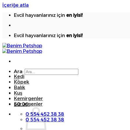
İçeriğe atla
Evcil hayvanlarınız için
en iyisi!
Evcil hayvanlarınız için
en iyisi!
Ara:
Kedi
Köpek
Balık
Kuş
Kemirgenler
Sürüngenler
₺
0.00
0 554 452 38 38
0 554 452 38 38