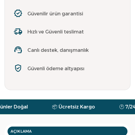
Güvenilir ürün garantisi
Hızlı ve Güvenli teslimat
Canlı destek, danışmanlık
Güvenli ödeme altyapısı
r Doğal
📦 Ücretsiz Kargo
🕐 7/24 De
AÇIKLAMA