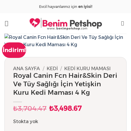
İçeriğe
Evcil hayvanlarınız için
en iyisi!
atla
İndirim!
ANA SAYFA
/
KEDI
/
KEDI KURU MAMASI
Royal Canin Fcn Hair&Skin Deri
Ve Tüy Sağlığı İçin Yetişkin
Kuru Kedi Maması 4 Kg
₺
3,704.47
₺
3,498.67
Orijinal
Şu
fiyat:
andaki
₺3,704.47.
fiyat:
Stokta yok
₺3,498.67.