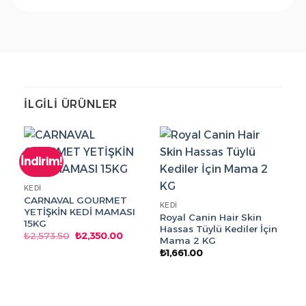
İLGILI ÜRÜNLER
İndirim!
KEDI
CARNAVAL GOURMET
KEDI
YETİŞKİN KEDİ MAMASI
Royal Canin Hair Skin
15KG
Hassas Tüylü Kediler İçin
Orijinal
Şu
₺
2,573.50
₺
2,350.00
Mama 2 KG
fiyat:
andaki
₺2,573.50.
fiyat:
₺
1,661.00
KE
₺2,350.00.
Ad
Ye
Aç