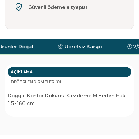
Güvenli ödeme altyapısı
nler Doğal
📦 Ücretsiz Kargo
🕐 7/24 
AÇIKLAMA
DEĞERLENDIRMELER (0)
Doggie Konfor Dokuma Gezdirme M Beden Haki
1,5×160 cm