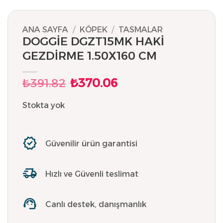
ANA SAYFA
/
KÖPEK
/
TASMALAR
DOGGİE DGZT15MK HAKİ
GEZDİRME 1.50X160 CM
₺
391.82
₺
370.06
Orijinal
Şu
fiyat:
andaki
₺391.82.
fiyat:
Stokta yok
₺370.06.
Güvenilir ürün garantisi
Hızlı ve Güvenli teslimat
Canlı destek, danışmanlık