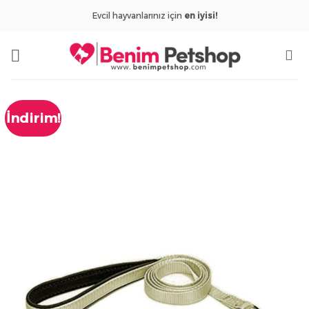
İçeriğe
Evcil hayvanlarınız için
en iyisi!
atla
İndirim!