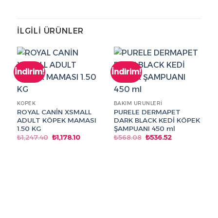
İLGILI ÜRÜNLER
İndirim!
İndirim!
İn
KÖPEK
BAKIM ÜRÜNLERI
ROYAL CANİN XSMALL
PURELE DERMAPET
ADULT KÖPEK MAMASI
DARK BLACK KEDİ KÖPEK
1.50 KG
ŞAMPUANI 450 ml
Orijinal
Şu
Orijinal
Şu
₺
1,247.40
₺
1,178.10
₺
568.08
₺
536.52
fiyat:
andaki
fiyat:
andaki
₺1,247.40.
fiyat:
₺568.08.
fiyat:
₺1,178.10.
₺536.52.
K
M
İK