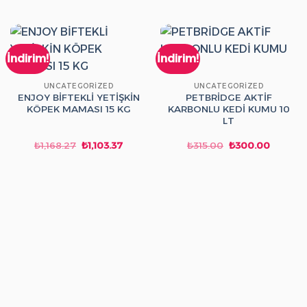
İndirim!
İndirim!
UNCATEGORIZED
UNCATEGORIZED
ENJOY BİFTEKLİ YETİŞKİN
PETBRİDGE AKTİF
KÖPEK MAMASI 15 KG
KARBONLU KEDİ KUMU 10
LT
Orijinal
Şu
Orijinal
Şu
₺
1,168.27
₺
1,103.37
₺
315.00
₺
300.00
fiyat:
andaki
fiyat:
andaki
₺1,168.27.
fiyat:
₺315.00.
fiyat:
₺1,103.37.
₺300.0